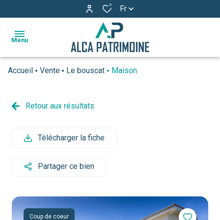
0
Fr
Menu
Accueil
Vente
Le bouscat
Maison
accueil
ventes
Retour aux résultats
estimation
Télécharger la fiche
l'agence
actualités
Partager ce bien
avis
clients
Coup de coeur