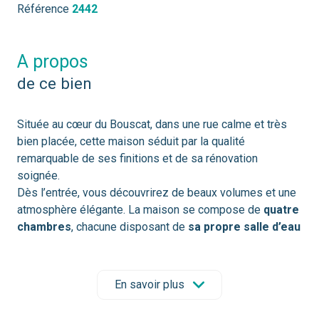
Référence
2442
a propos
de ce bien
Située au cœur du Bouscat, dans une rue calme et très
bien placée, cette maison séduit par la qualité
remarquable de ses finitions et de sa rénovation
soignée.
Dès l’entrée, vous découvrirez de beaux volumes et une
atmosphère élégante. La maison se compose de
quatre
chambres
, chacune disposant de
sa propre salle d’eau
offrant confort et intimité à tous les occupants.
Le rez-de-chaussée accueille un
vaste espace de vie
lumineux
ouvert sur l’extérieur, parfaitement pensé pour
En savoir plus
recevoir. Les grandes baies vitrées prolongent
naturellement le séjour vers un
jardin paysagé sans vis-