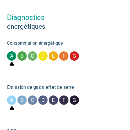
diagnostics
énergétiques
Consommation énergétique
A
B
C
D
E
F
G
Emission de gaz à effet de serre
A
B
C
D
E
F
G