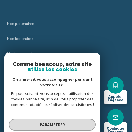
Nos partenaires
Nos honoraires
Mentions légales
Comme beaucoup, notre site
utilise les cookies
Admin
On aimerait vous accompagner pendant
Politique RGPD
votre visite.
En poursuivant, vous acceptez l'utilisation des
Appeler
cookies par ce site, afin de vous proposer des
Cookies
l'agence
contenus adaptés et réaliser des statistiques !
© 2026 | Tous droits réservés
PARAMÉTRER
Contacter
l'agence