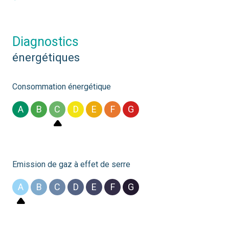
diagnostics
énergétiques
Consommation énergétique
A
B
C
D
E
F
G
Emission de gaz à effet de serre
A
B
C
D
E
F
G