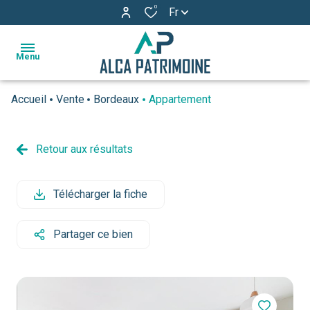
0
Fr
Menu
Accueil
Vente
Bordeaux
Appartement
accueil
ventes
Retour aux résultats
estimation
Télécharger la fiche
l'agence
actualités
Partager ce bien
avis
clients