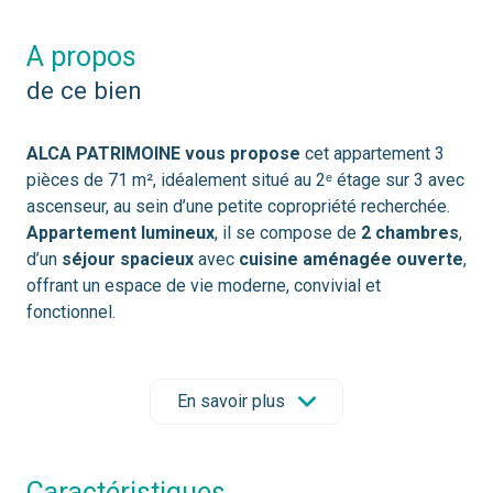
a propos
de ce bien
ALCA PATRIMOINE vous propose
cet appartement 3
pièces de 71 m², idéalement situé au 2ᵉ étage sur 3 avec
ascenseur, au sein d’une petite copropriété recherchée.
Appartement lumineux
, il se compose de
2 chambres
,
d’un
séjour spacieux
avec
cuisine aménagée ouverte
,
offrant un espace de vie moderne, convivial et
fonctionnel.
Atouts supplémentaires :
Place de parking privative
Résidence avec ascenseur
En savoir plus
Petite copropriété calme
Localisation idéale :
à proximité immédiate des
transports
, des
écoles
et du
Parc Bordelais
.
caractéristiques