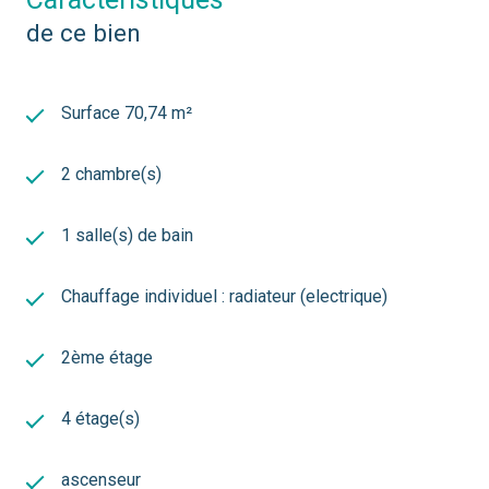
Accès rapide au
centre de Bordeaux en 5 minutes à
de ce bien
vélo
.
Idéal résidence principale ou investissement locatif.
Une opportunité rare sur le secteur, à visiter sans tarder !
Les informations sur les risques auxquels ce bien est
Surface 70,74 m²
exposé sont disponibles sur le site Géorisques :
www.georisques.gouv.fr
2 chambre(s)
1 salle(s) de bain
Chauffage individuel : radiateur (electrique)
2ème étage
4 étage(s)
ascenseur