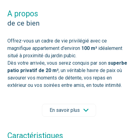
a propos
de ce bien
Offrez-vous un cadre de vie privilégié avec ce
magnifique appartement d'environ
100 m²
idéalement
situé à proximité du jardin pubic.
Dès votre arrivée, vous serez conquis par son
superbe
patio privatif de 20 m²
, un véritable havre de paix où
savourer vos moments de détente, vos repas en
extérieur ou vos soirées entre amis, en toute intimité.
L'appartement propose une distribution idéale avec
trois
belles chambres
,
deux salles de bain
contemporaines
et une
spacieuse pièce de vie
En savoir plus
baignée de lumière
offrant un espace chaleureux et
convivial pour toute la famille.
Son emplacement exceptionnel vous permet de profiter
caractéristiques
à pied des commerces, des écoles, des transports et de