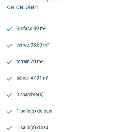
de ce bien
toutes les commodités tout en bénéficiant du charme
incomparable du quartier du Jardin Public.
Contactez-nous dès aujourd'hui pour organiser une
visite et découvrir tout le potentiel de ce bien !
Surface 99 m²
Les informations sur les risques auxquels ce bien est
exposé sont disponibles sur le site Géorisques :
carrez 98,69 m²
www.georisques.gouv.fr
terrain 20 m²
séjour 47,91 m²
3 chambre(s)
1 salle(s) de bain
1 salle(s) d'eau