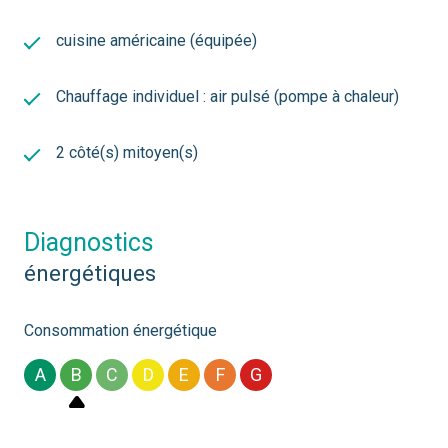
cuisine américaine (équipée)
Chauffage individuel : air pulsé (pompe à chaleur)
2 côté(s) mitoyen(s)
diagnostics
énergétiques
Consommation énergétique
A
B
C
D
E
F
G