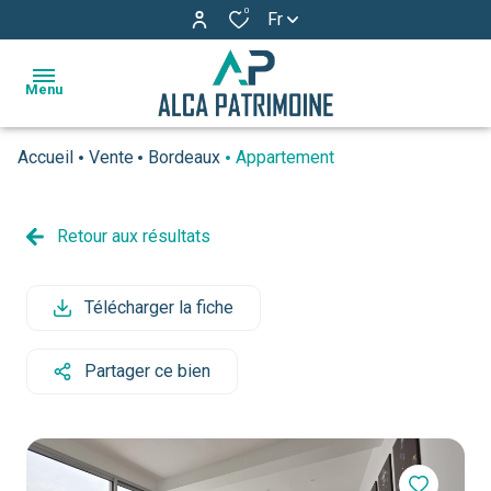
0
Fr
Menu
Accueil
Vente
Bordeaux
Appartement
accueil
ventes
Retour aux résultats
estimation
Télécharger la fiche
l'agence
actualités
Partager ce bien
avis
clients