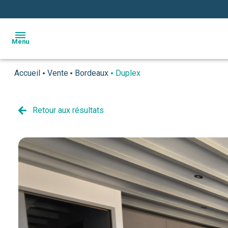
Menu
Accueil
Vente
Bordeaux
Duplex
accueil
ventes
Retour aux résultats
estimation
l'agence
actualités
avis
clients