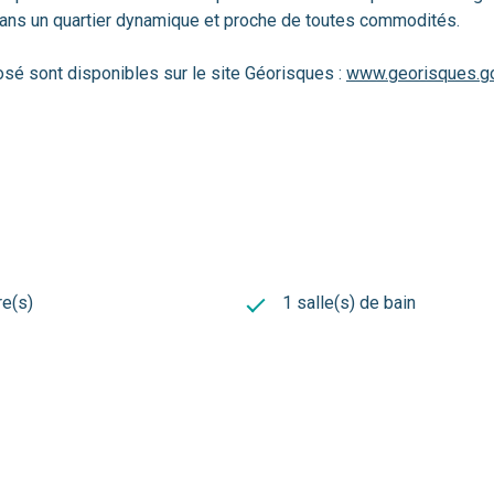
é dans un quartier dynamique et proche de toutes commodités.
osé sont disponibles sur le site Géorisques :
www.georisques.go
e(s)
1 salle(s) de bain