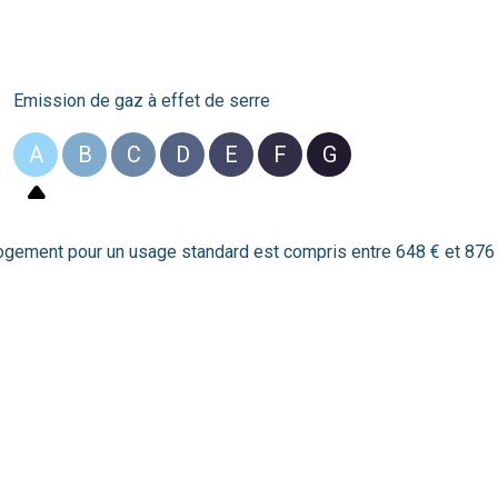
Emission de gaz à effet de serre
A
B
C
D
E
F
G
ement pour un usage standard est compris entre 648 € et 876 € 