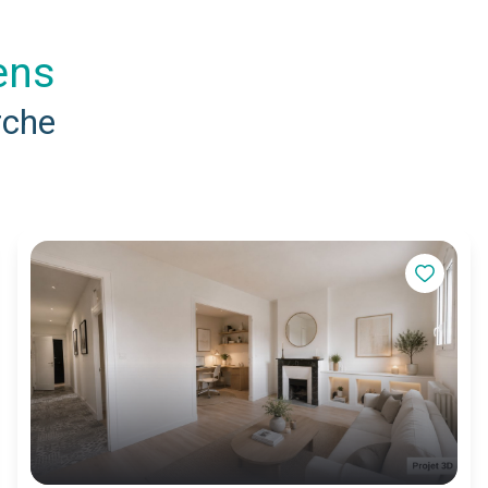
iens
rche