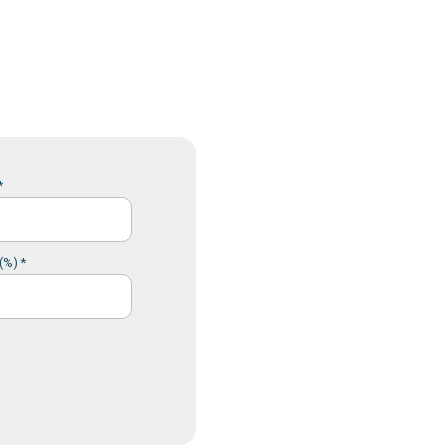
*
(%) *