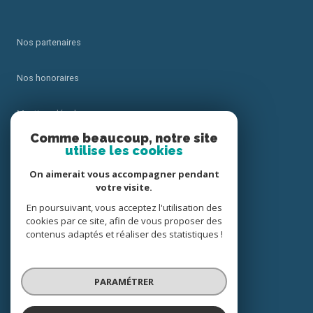
Nos partenaires
Nos honoraires
Mentions légales
Comme beaucoup, notre site
utilise les cookies
Admin
On aimerait vous accompagner pendant
Politique RGPD
votre visite.
En poursuivant, vous acceptez l'utilisation des
cookies par ce site, afin de vous proposer des
Cookies
contenus adaptés et réaliser des statistiques !
© 2026 | Tous droits réservés
PARAMÉTRER