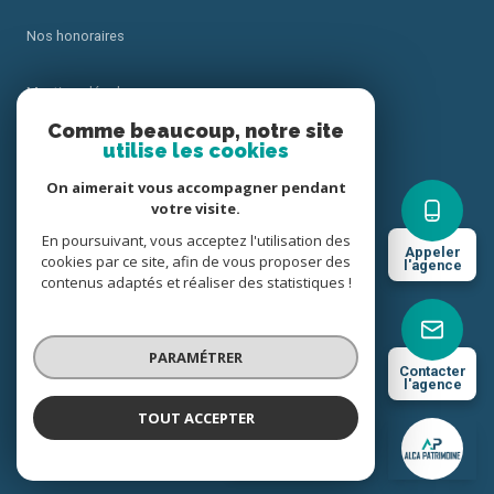
Nos honoraires
Mentions légales
Comme beaucoup, notre site
utilise les cookies
Admin
On aimerait vous accompagner pendant
Politique RGPD
votre visite.
En poursuivant, vous acceptez l'utilisation des
Appeler
cookies par ce site, afin de vous proposer des
Cookies
l'agence
contenus adaptés et réaliser des statistiques !
© 2026 | Tous droits réservés
PARAMÉTRER
Contacter
l'agence
Réalisé par
TOUT ACCEPTER
ALCA Patrimoine
Agence