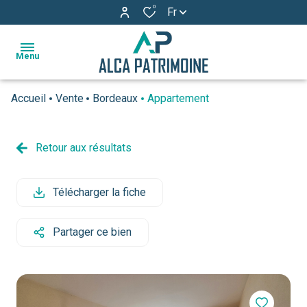
0
Fr
Menu
Accueil
Vente
Bordeaux
Appartement
accueil
ventes
Retour aux résultats
estimation
Télécharger la fiche
l'agence
actualités
Partager ce bien
avis
clients