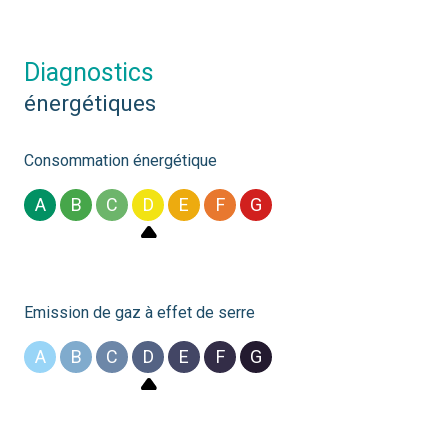
diagnostics
énergétiques
Consommation énergétique
A
B
C
D
E
F
G
Emission de gaz à effet de serre
A
B
C
D
E
F
G