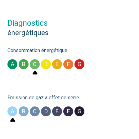
diagnostics
énergétiques
Consommation énergétique
A
B
C
D
E
F
G
Emission de gaz à effet de serre
A
B
C
D
E
F
G