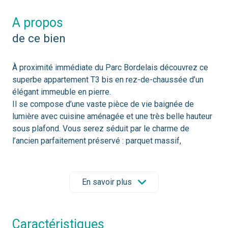
a propos
de ce bien
À proximité immédiate du Parc Bordelais découvrez ce
superbe appartement T3 bis en rez-de-chaussée d’un
élégant immeuble en pierre.
Il se compose d’une vaste pièce de vie baignée de
lumière avec cuisine aménagée et une très belle hauteur
sous plafond. Vous serez séduit par le charme de
l’ancien parfaitement préservé : parquet massif,
moulures et rosaces au plafond confèrent à ce bien un
caractère unique.
L’appartement dispose également d’une arrière-cuisine,
En savoir plus
d’un espace bureau, de deux chambres confortables
avec dressings sur mesure, ainsi que de deux salles de
bains.
caractéristiques
À l’extérieur, vous profiterez d’un agréable jardin privatif