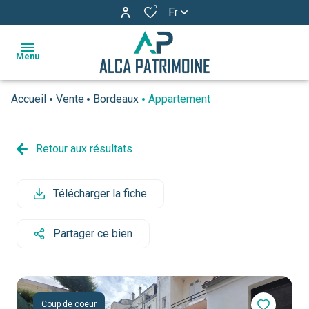
0
Fr
Menu
Accueil
Vente
Bordeaux
Appartement
accueil
ventes
Retour aux résultats
estimation
Télécharger la fiche
l'agence
actualités
Partager ce bien
avis
clients
Coup de coeur